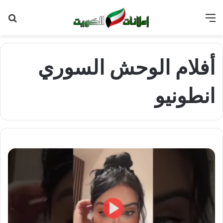
القائمة
بح
عن
أفلام الوحش السوري
انطونيو