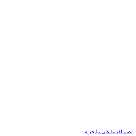
إنضم لقناتنا على تيليجرام