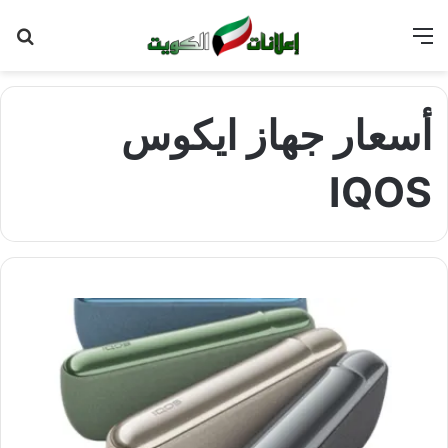
القائمة
بح
عن
أسعار جهاز ايكوس
IQOS