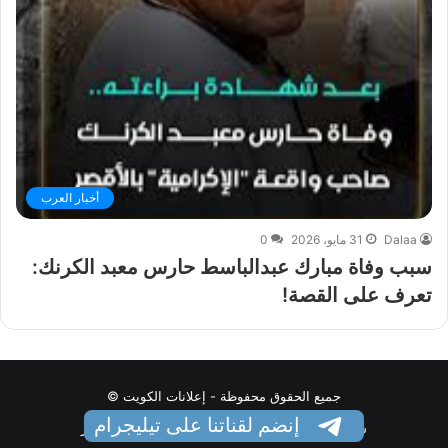
أخبار العرب
Dalaa
31 مايو، 2026
0
سبب وفاة مبارك عبدالباسط حارس معبد الكرنك:
تعرف على القصة!
جميع الحقوق محفوظة - إعلانات الكويت ©
إنضم لقناتنا على تيليجرام
سياسة الخصوصية
اتصل بنا
من نحن
السلطنة نيوز