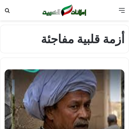
القائمة
بح
عن
أزمة قلبية مفاجئة